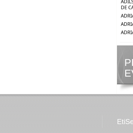
P
E
EtiS