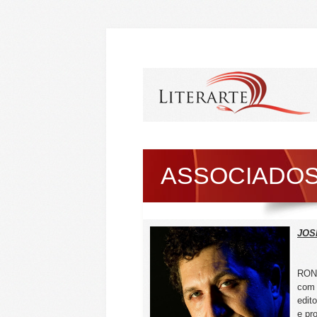
ASSOCIADO
JOS
RONA
com 
edito
e pr