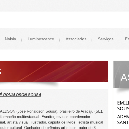
Naisla
Luminescence
Associados
Serviços
Es
S
A
É RONALDSON SOUSA
LDSON (José Ronaldson Sousa), brasileiro de Aracaju (SE),
formação multiestadual. Escritor, revisor, coordenador
rial, artista visual, ilustrador, capista de livros, letrista musical
odutor cultural. Ganhador de prêmios artísticos, autor de 3