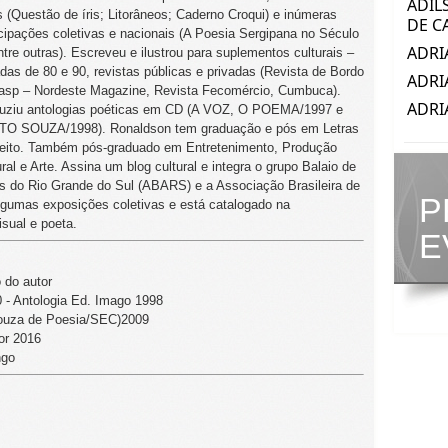
os (Questão de íris; Litorâneos; Caderno Croqui) e inúmeras
icipações coletivas e nacionais (A Poesia Sergipana no Século
ntre outras). Escreveu e ilustrou para suplementos culturais –
das de 80 e 90, revistas públicas e privadas (Revista de Bordo
asp – Nordeste Magazine, Revista Fecomércio, Cumbuca).
uziu antologias poéticas em CD (A VOZ, O POEMA/1997 e
O SOUZA/1998). Ronaldson tem graduação e pós em Letras
reito. Também pós-graduado em Entretenimento, Produção
ural e Arte. Assina um blog cultural e integra o grupo Balaio de
s do Rio Grande do Sul (ABARS) e a Associação Brasileira de
P
algumas exposições coletivas e está catalogado na
isual e poeta.
E
do autor
Antologia Ed. Imago 1998
ouza de Poesia/SEC)2009
or 2016
ngo