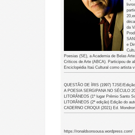
livr
part
20,e
déca
da V
Prod
SANT
e Di
Cult
Poesias (SE), a Academia de Belas Arte
Críticos de Arte (ABCA). Participou de 
Enciclopédia Itaú Cultural como artista v
QUESTÃO DE ÍRIS (1997) TJSE/Edição 
A POESIA SERGIPANA NO SÉCULO 20 - 
LITORÂNEOS (1º lugar Prêmio Santo S
LITORÂNEOS (2ª edição) Edição do aut
CADERNO CROQUI (2021) Ed. Mondro
https://ronaldsonsousa.wordpress.com/